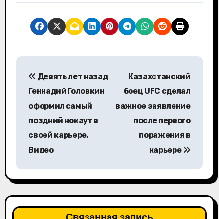
Н
Девять лет назад
Казахстанский
а
Геннадий Головкин
боец UFC сделал
в
оформил самый
важное заявление
поздний нокаут в
после первого
и
своей карьере.
поражения в
г
Видео
карьере
а
ц
и
Связанная запись