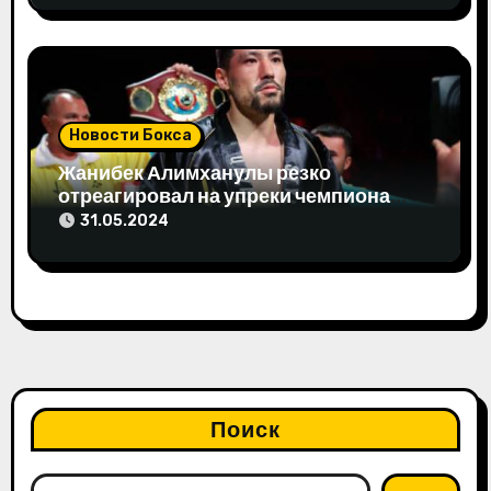
Новости Бокса
Жанибек Алимханулы резко
отреагировал на упреки чемпиона
мира
31.05.2024
Поиск