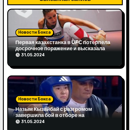
я
п
о
Новости Бокса
з
Первая казахстанка в UFC потерпела
досрочное поражение и высказала
а
свое мнение
31.05.2024
п
и
с
я
Новости Бокса
м
Назым Кызайбай с разгромом
завершила бой в отборе на
Олимпиаду-2024
31.05.2024