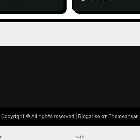
пиаду-2024
Copyright © All rights reserved
|
Blogarise
от
Themeansar
.
Е
ЕЩЁ