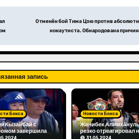
ал
Отменён бой Тима Цзю против абсолютн
ом
нокаутиста. Обнародована причи
язанная запись
сти Бокса
Новости Бокса
м Кызайбай с
Жанибек Алимханул
ромом завершила
резко отреагировал 
 отборе на
упреки чемпиона мир
05.2024
31.05.2024