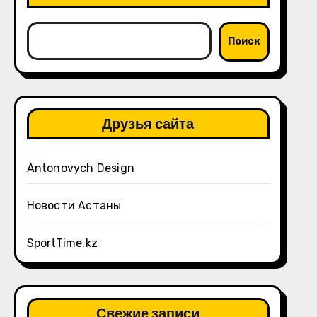
Поиск
Друзья сайта
Antonovych Design
Новости Астаны
SportTime.kz
Свежие записи