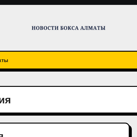
кты
ия
я