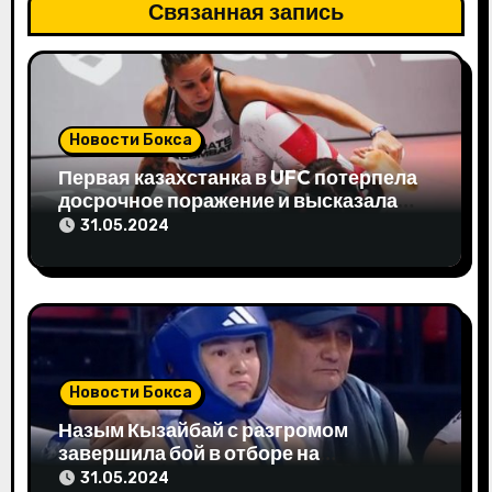
Связанная запись
и
я
п
Новости Бокса
о
Первая казахстанка в UFC потерпела
з
досрочное поражение и высказала
свое мнение
31.05.2024
а
п
и
с
Новости Бокса
я
Назым Кызайбай с разгромом
завершила бой в отборе на
м
Олимпиаду-2024
31.05.2024