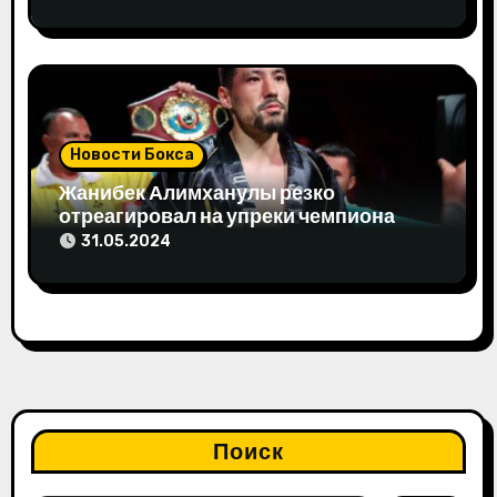
Новости Бокса
Жанибек Алимханулы резко
отреагировал на упреки чемпиона
мира
31.05.2024
Поиск