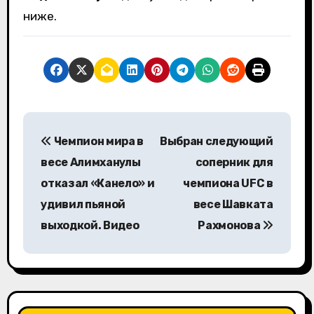
ниже.
Н
Чемпион мира в
Выбран следующий
а
весе Алимханулы
соперник для
в
отказал «Канело» и
чемпиона UFC в
удивил пьяной
весе Шавката
и
выходкой. Видео
Рахмонова
г
а
ц