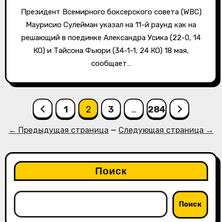
Президент Всемирного боксерского совета (WBC)
Маурисио Сулейман указал на 11-й раунд как на
решающий в поединке Александра Усика (22-0, 14
КО) и Тайсона Фьюри (34-1-1, 24 КО) 18 мая,
сообщает…
Пагинация
1
2
3
…
284
записей
← Предыдущая страница
—
Следующая страница →
Поиск
Поиск