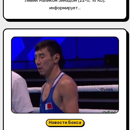
Ливии Маликом Зинадом (22-0, 16 КО),
информирует…
Новости Бокса