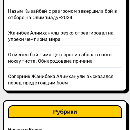
Назым Кызайбай с разгромом завершила бой в
отборе на Олимпиаду-2024
Жанибек Алимханулы резко отреагировал на
упреки чемпиона мира
Отменён бой Тима Цзю против абсолютного
нокаутиста. Обнародована причина
Соперник Жанибека Алимханулы высказался
перед предстоящим боем
Рубрики
Новости Бокса