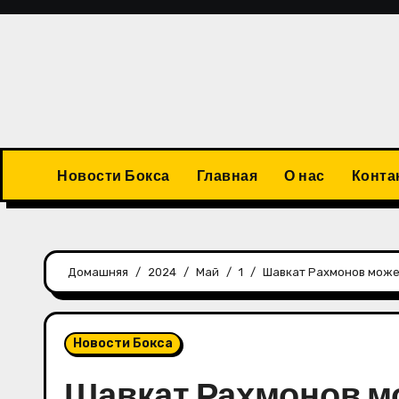
Перейти
к
содержимому
Новости Бокса
Главная
О нас
Конта
Домашняя
2024
Май
1
Шавкат Рахмонов может
Новости Бокса
Шавкат Рахмонов м