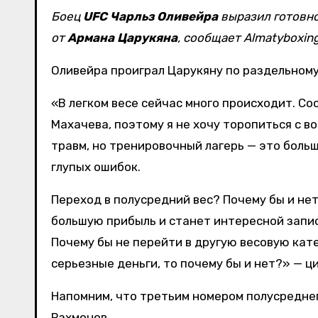
Боец
UFC
Чарльз Оливейра
выразил готовно
от
Армана Царукяна
, сообщает Almatyboxing
Оливейра проиграл Царукяну по раздельному
«В легком весе сейчас много происходит. Со
Махачева, поэтому я не хочу торопиться с во
травм, но тренировочный лагерь — это больш
глупых ошибок.
Переход в полусредний вес? Почему бы и нет
большую прибыль и станет интересной запис
Почему бы не перейти в другую весовую кат
серьезные деньги, то почему бы и нет?» — ц
Напомним, что третьим номером полусредне
Рахмонов.