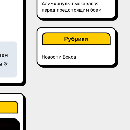
Алимханулы высказался
перед предстоящим боем
Рубрики
ном
Новости Бокса
ры