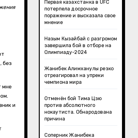
Первая казахстанка в UFC
ажения
потерпела досрочное
поражение и высказала свое
мнение
Назым Кызайбай с разгромом
завершила бой в отборе на
Олимпиаду-2024
ет
, без
Жанибек Алимханулы резко
отреагировал на упреки
чемпиона мира
т мне
ом.
Отменён бой Тима Цзю
вник и
против абсолютного
нокаутиста. Обнародована
причина
т
Соперник Жанибека