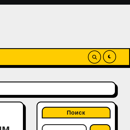
Поиск
ым