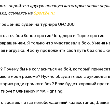
сть перейти в другую весовую категорию после пор
.kz, ссылаясь на
Sport24.ru.
 решению судей на турнире UFC 300.
стоятся бои Конор против Чендлера и Порье против
звращением. Я только что участвовал в бою. У меня н
ая нагрузка. Я хочу продолжить свой путь без спешки
? Почему бы не согласиться на бой, который принесе
ью в моем резюме? Нужно обсудить все с руководств
егорию ради громкого боя? Если будет хороший проти
итирует Оливейру MMA Fighting.
го веса является непобежденный казахстанец Шавка