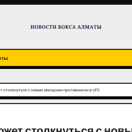
кты
 столкнуться с новым звездным противником в UFC
ожет столкнуться с нов