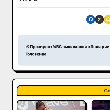
Н
Президент WBC высказался о Геннадии
а
Головкине
в
и
г
а
Св
ц