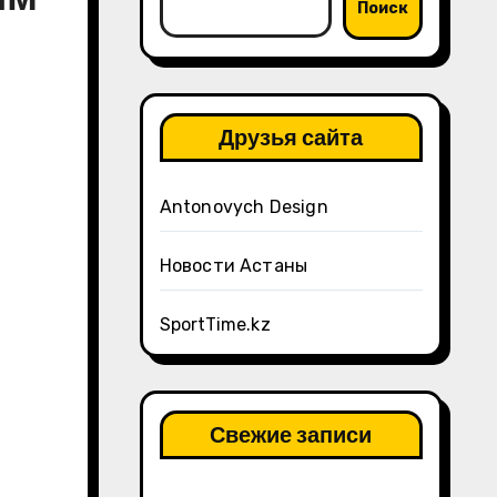
Поиск
Друзья сайта
Antonovych Design
Новости Астаны
SportTime.kz
Свежие записи