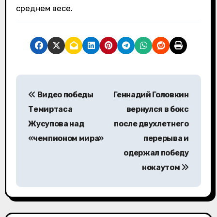
среднем весе.
Н
Видео победы
Геннадий Головкин
а
Темиртаса
вернулся в бокс
в
Жусупова над
после двухлетнего
«чемпионом мира»
перерыва и
и
одержал победу
г
нокаутом
а
ц