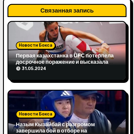
и
Связанная запись
я
п
о
Новости Бокса
з
Первая казахстанка в UFC потерпела
досрочное поражение и высказала
а
свое мнение
31.05.2024
п
и
с
я
Новости Бокса
м
Назым Кызайбай с разгромом
завершила бой в отборе на