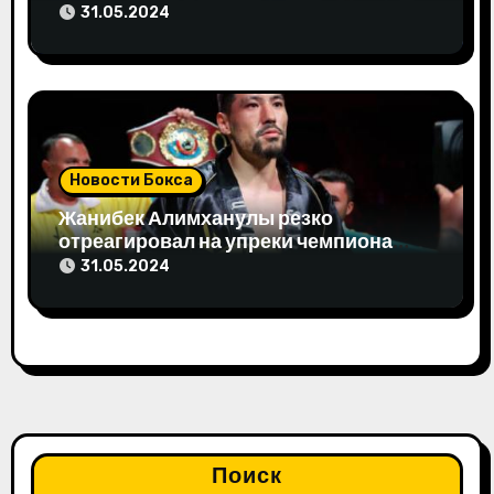
Олимпиаду-2024
31.05.2024
Новости Бокса
Жанибек Алимханулы резко
отреагировал на упреки чемпиона
мира
31.05.2024
Поиск