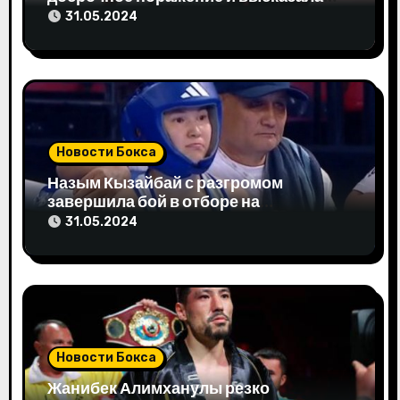
а
свое мнение
31.05.2024
п
и
с
я
Новости Бокса
м
Назым Кызайбай с разгромом
завершила бой в отборе на
Олимпиаду-2024
31.05.2024
Новости Бокса
Жанибек Алимханулы резко