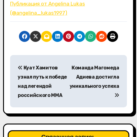
Публикация от Angelina Lukas
(@angelina_lukas1997)
Н
Куат Хамитов
Команда Магомеда
а
узнал путь к победе
Адиева достигла
в
над легендой
уникального успеха
российского ММА
и
г
а
ц
Связанная запись