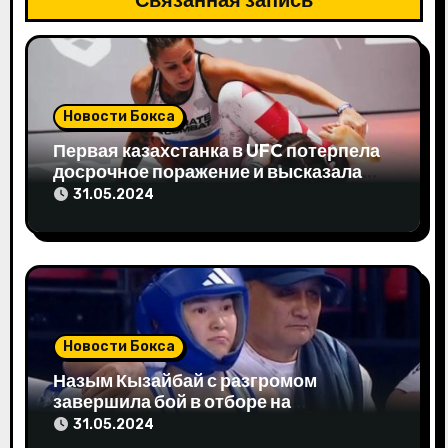
и
я
п
Новости Бокса
Первая казахстанка в UFC потерпела
о
досрочное поражение и высказала
свое мнение
з
31.05.2024
а
п
и
Новости Бокса
с
Назым Кызайбай с разгромом
я
завершила бой в отборе на
Олимпиаду-2024
31.05.2024