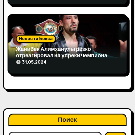
м
Новости Бокса
Жанибек Алимханулы резко
отреагировал на упреки чемпиона
мира
31.05.2024
Поиск