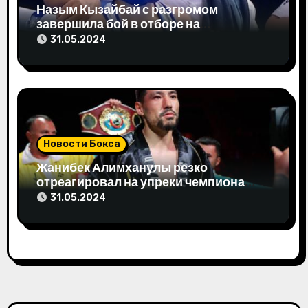
Назым Кызайбай с разгромом
завершила бой в отборе на
Олимпиаду-2024
31.05.2024
Новости Бокса
Жанибек Алимханулы резко
отреагировал на упреки чемпиона
мира
31.05.2024