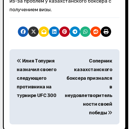
из-за проблем у казахстанского боксера с
получением визы.
Н
Илия Топурия
Соперник
а
назначил своего
казахстанского
в
следующего
боксера признался
противника на
в
и
турнире UFC 300
неудовлетворитель
г
ности своей
а
победы
ц