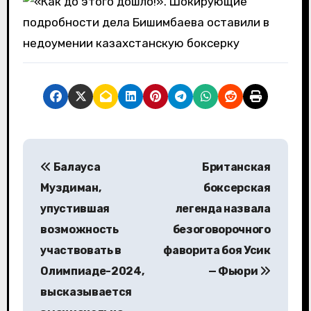
Н
Балауса
Британская
а
Муздиман,
боксерская
в
упустившая
легенда назвала
возможность
безоговорочного
и
участвовать в
фаворита боя Усик
г
Олимпиаде-2024,
— Фьюри
а
высказывается