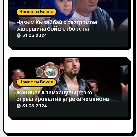
м
Новости Бокса
Назым Кызайбай с разгромом
завершила бой в отборе на
Олимпиаду-2024
31.05.2024
Новости Бокса
Жанибек Алимханулы резко
отреагировал на упреки чемпиона
мира
31.05.2024