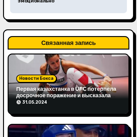
эмоционально
ц
и
я
п
Связанная запись
о
з
а
Новости Бокса
Первая казахстанка в UFC потерпела
п
досрочное поражение и высказала
свое мнение
и
31.05.2024
с
я