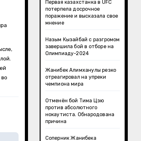
Первая казахстанка в UFC
потерпела досрочное
поражение и высказала свое
мнение
ира
Назым Кызайбай с разгромом
завершила бой в отборе на
ысле,
Олимпиаду-2024
лой.
дей
Жанибек Алимханулы резко
отреагировал на упреки
 во
чемпиона мира
Отменён бой Тима Цзю
против абсолютного
нокаутиста. Обнародована
причина
Соперник Жанибека