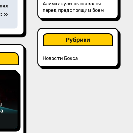
Алимханулы высказался
оях
перед предстоящим боем
FC
Рубрики
Новости Бокса
ы
на
а