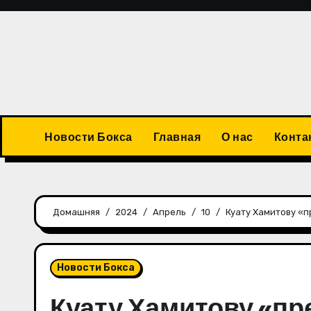
Перейти
к
содержимому
Новости Бокса
Главная
О нас
Конта
Домашняя
2024
Апрель
10
Куату Хамитову «
Новости Бокса
Куату Хамитову «пр