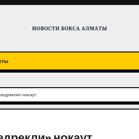
кты
предрекли» нокаут
едрекли» нокаут