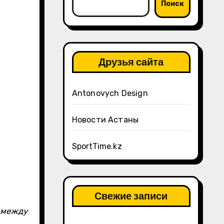
Поиск
Друзья сайта
Antonovych Design
Новости Астаны
SportTime.kz
Свежие записи
 между