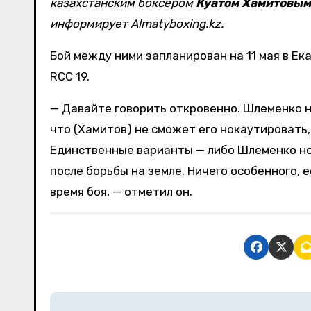
казахстанским боксером
Куатом Хамитовым
информирует Almatyboxing.kz.
Бой между ними запланирован на 11 мая в Ек
RCC 19.
— Давайте говорить откровенно. Шлеменко не
что (Хамитов) не сможет его нокаутировать,
Единственные варианты — либо Шлеменко но
после борьбы на земле. Ничего особенного, 
время боя, — отметил он.
Н