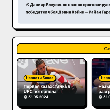
Данияр Елеусинов назвал прогнозируе
а
победителя боя Девин Хэйни — Райан Гар
в
и
г
а
Св
ц
и
я
Новости Бокса
Ново
п
Первая казахстанка в
Назы
UFC потерпела
разг
о
досрочное поражение и
бой в
31.05.2024
31.
высказала свое мнение
Олим
з