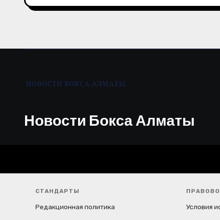
а
п
и
с
я
м
Новости Бокса Алматы
СТАНДАРТЫ
ПРАВОВО
Редакционная политика
Условия и