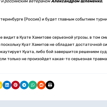
и российским ветераном
Александром Шлеменко
,
атеринбурге (Россия) и будет главным событием турн
 видит в Куате Хамитове серьезной угрозы, в том см
 поскольку Куат Хамитов не обладает достаточной си
каутирует Куата, либо бой завершится решением су
если только не произойдет какая-то серьезная травма