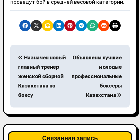
проведут бой в средней весовой категории.
Н
Назначен новый
Объявлены лучшие
а
главный тренер
молодые
в
женской сборной
профессиональные
Казахстана по
боксеры
и
боксу
Казахстана
г
а
ц
Связанная запись