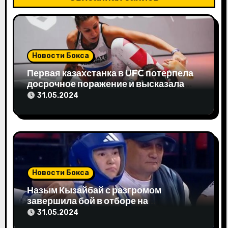
и
я
п
Новости Бокса
о
Первая казахстанка в UFC потерпела
з
досрочное поражение и высказала
свое мнение
31.05.2024
а
п
и
с
Новости Бокса
я
Назым Кызайбай с разгромом
завершила бой в отборе на
м
Олимпиаду-2024
31.05.2024