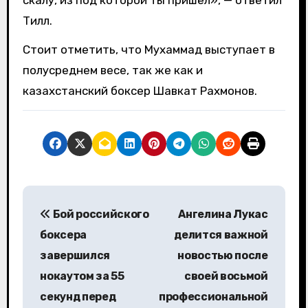
Тилл.
Стоит отметить, что Мухаммад выступает в
полусреднем весе, так же как и
казахстанский боксер Шавкат Рахмонов.
Н
Бой российского
Ангелина Лукас
а
боксера
делится важной
в
завершился
новостью после
нокаутом за 55
своей восьмой
и
секунд перед
профессиональной