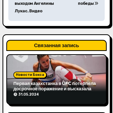
г
выходом Ангелины
победы
а
Лукас. Видео
ц
и
я
Связанная запись
п
о
з
Новости Бокса
а
Первая казахстанка в UFC потерпела
досрочное поражение и высказала
п
свое мнение
31.05.2024
и