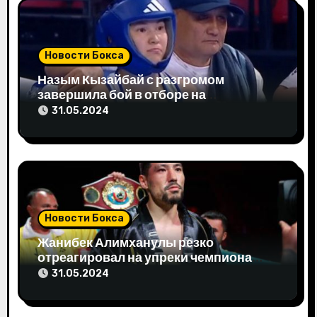
с
я
м
Новости Бокса
Назым Кызайбай с разгромом
завершила бой в отборе на
Олимпиаду-2024
31.05.2024
Новости Бокса
Жанибек Алимханулы резко
отреагировал на упреки чемпиона
мира
31.05.2024