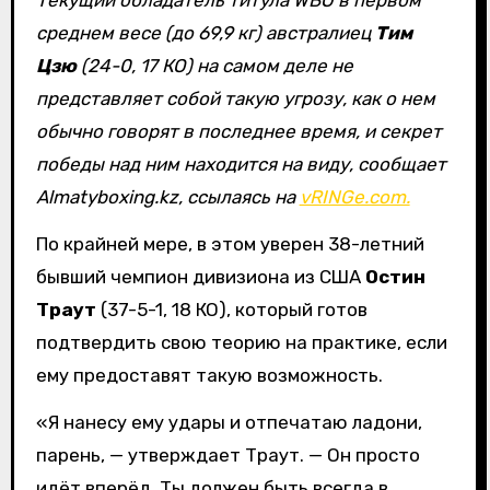
Текущий обладатель титула WBO в первом
среднем весе (до 69,9 кг) австралиец
Тим
Цзю
(24-0, 17 КО) на самом деле не
представляет собой такую угрозу, как о нем
обычно говорят в последнее время, и секрет
победы над ним находится на виду, сообщает
Almatyboxing.kz, ссылаясь на
vRINGe.com.
По крайней мере, в этом уверен 38-летний
бывший чемпион дивизиона из США
Остин
Траут
(37-5-1, 18 КО), который готов
подтвердить свою теорию на практике, если
ему предоставят такую возможность.
«Я нанесу ему удары и отпечатаю ладони,
парень, — утверждает Траут. — Он просто
идёт вперёд. Ты должен быть всегда в