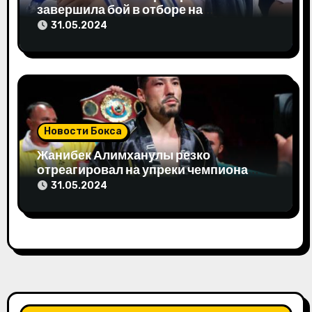
м
завершила бой в отборе на
Олимпиаду-2024
31.05.2024
Новости Бокса
Жанибек Алимханулы резко
отреагировал на упреки чемпиона
мира
31.05.2024