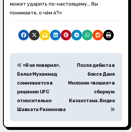
может ударить по-настоящему… Вы
понимаете, о чём я?»
Н
«Я не поверил».
После дебюта в
а
Белал Мухаммад
боксе Даня
в
сомневается в
Милохин «вошел» в
решении UFC
сборную
и
относительно
Казахстана. Видео
г
Шавката Рахмонова
а
ц