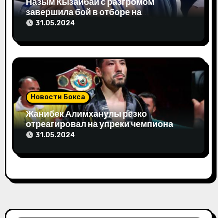
Назым Кызайбай с разгромом
завершила бой в отборе на
Олимпиаду-2024
31.05.2024
Новости Бокса
Жанибек Алимханулы резко
отреагировал на упреки чемпиона
мира
31.05.2024