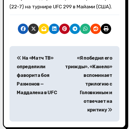
(22-7) на турнире UFC 299 в Майами (США).
Н
На «Матч ТВ»
«Я победил его
а
определили
трижды». «Канело»
в
фаворита боя
вспоминает
Рахмонов —
трилогию с
и
Маддалена в UFC
Головкиным и
г
отвечает на
а
критику
ц