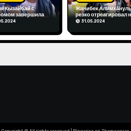
м Кызайбай с
Жанибек Алимханул
ромом завершила
резко отреагировал 
 отборе на
упреки чемпиона мир
05.2024
31.05.2024
пиаду-2024