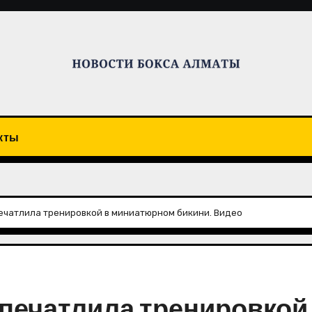
кты
ечатлила тренировкой в миниатюрном бикини. Видео
печатлила тренировкой