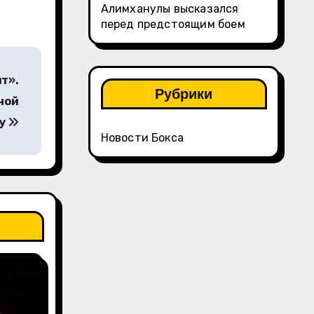
Алимханулы высказался
перед предстоящим боем
ят».
Рубрики
ной
су
Новости Бокса