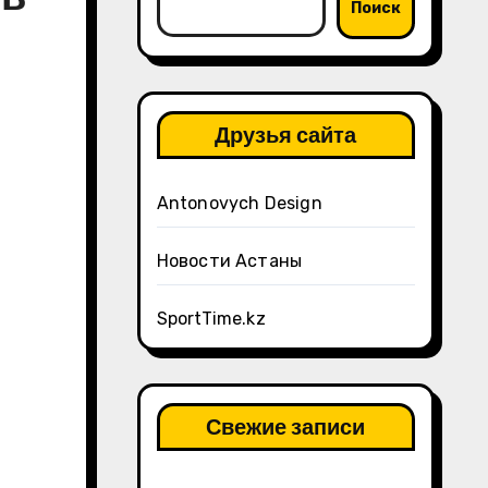
Поиск
Друзья сайта
Antonovych Design
Новости Астаны
SportTime.kz
Свежие записи