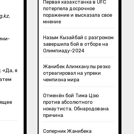
Первая казахстанка в UFC
потерпела досрочное
поражение и высказала свое
.kz,
мнение
Назым Кызайбай с разгромом
ини-
завершила бой в отборе на
Олимпиаду-2024
Жанибек Алимханулы резко
 «Да, я
отреагировал на упреки
затем
чемпиона мира
Отменён бой Тима Цзю
оящее
против абсолютного
нокаутиста. Обнародована
причина
Соперник Жанибека