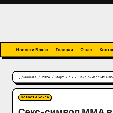
Перейти
к
содержимому
Новости Бокса
Главная
О нас
Конта
Домашняя
2024
Март
18
Секс-символ ММА вп
Новости Бокса
Секс-символ ММА в