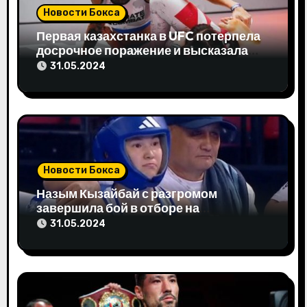
з
Новости Бокса
а
Первая казахстанка в UFC потерпела
досрочное поражение и высказала
п
свое мнение
31.05.2024
и
с
я
м
Новости Бокса
Назым Кызайбай с разгромом
завершила бой в отборе на
Олимпиаду-2024
31.05.2024