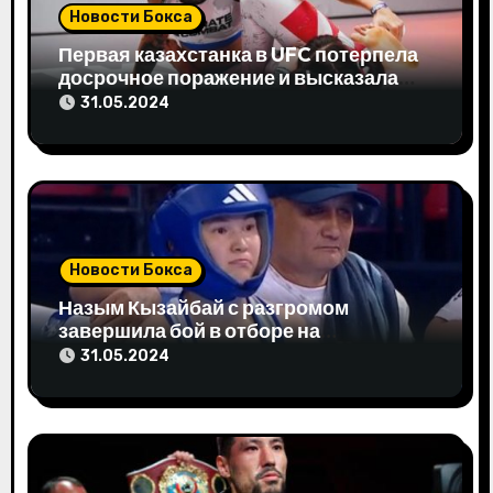
о
Новости Бокса
з
Первая казахстанка в UFC потерпела
досрочное поражение и высказала
а
свое мнение
31.05.2024
п
и
с
я
Новости Бокса
м
Назым Кызайбай с разгромом
завершила бой в отборе на
Олимпиаду-2024
31.05.2024