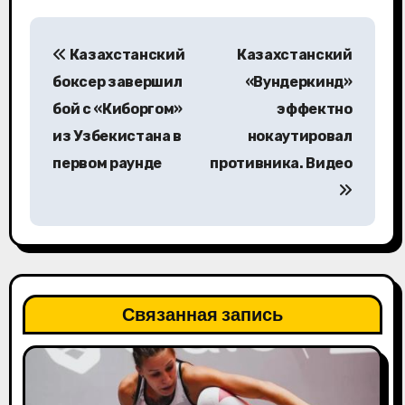
Н
Казахстанский
Казахстанский
а
боксер завершил
«Вундеркинд»
в
бой с «Киборгом»
эффектно
из Узбекистана в
нокаутировал
и
первом раунде
противника. Видео
г
а
ц
и
Связанная запись
я
п