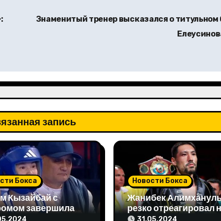
:
Знаменитый тренер высказался о титульном 
Елеусино
язанная запись
сти Бокса
Новости Бокса
м Кызайбай с
Жанибек Алимханул
ромом завершила
резко отреагировал 
 отборе на
упреки чемпиона мир
05.2024
31.05.2024