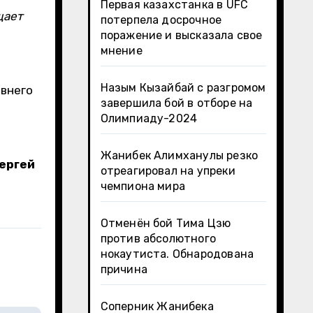
Первая казахстанка в UFC
щает
потерпела досрочное
поражение и высказала свое
мнение
Назым Кызайбай с разгромом
авнего
завершила бой в отборе на
Олимпиаду-2024
Жанибек Алимханулы резко
ергей
отреагировал на упреки
чемпиона мира
Отменён бой Тима Цзю
против абсолютного
нокаутиста. Обнародована
причина
Соперник Жанибека