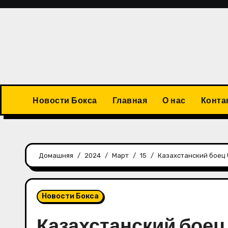
Перейти
к
содержимому
Новости Бокса
Главная
О нас
Конта
Домашняя
2024
Март
15
Казахстанский боец 
Новости Бокса
Казахстанский боец