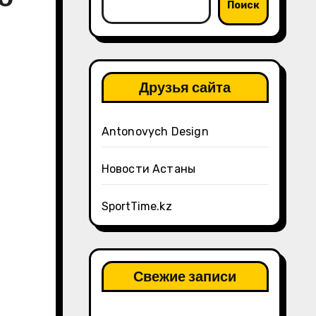
Поиск
Друзья сайта
Antonovych Design
Новости Астаны
SportTime.kz
Свежие записи