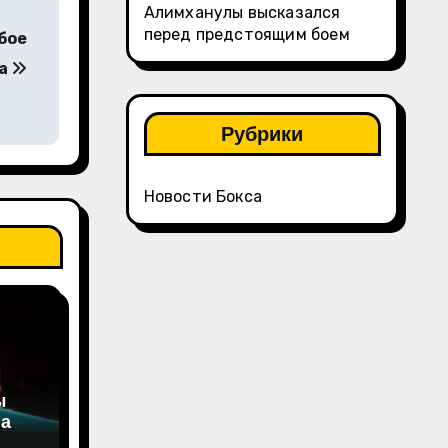
Алимханулы высказался
перед предстоящим боем
бое
ва
Рубрики
Новости Бокса
ы
на
а