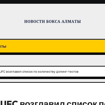
кты
UFC возглавил список по количеству допинг-тестов
 UFC возглавил список п