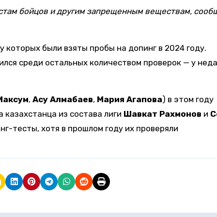
естам бойцов и другим запрещенным веществам, сооб
у которых были взяты пробы на допинг в 2024 году.
лся среди остальных количеством проверок — у нед
Максум
,
Асу Алмабаев
,
Мария Агапова
) в этом году
а казахстанца из состава лиги
Шавкат Рахмонов
и
С
нг-тесты, хотя в прошлом году их проверяли