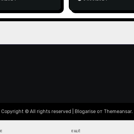
пиаду-2024
Copyright © All rights reserved
|
Blogarise
от
Themeansar
.
Е
ЕЩЁ