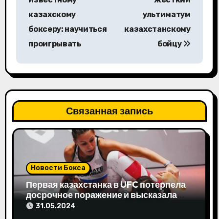
в
казахскому
ультиматум
боксеру: научиться
казахстанскому
и
проигрывать
бойцу
г
а
ц
Связанная запись
и
я
п
Новости Бокса
о
Первая казахстанка в UFC потерпела
з
досрочное поражение и высказала
свое мнение
31.05.2024
а