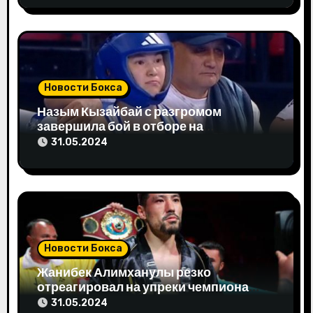
п
и
с
Новости Бокса
я
Назым Кызайбай с разгромом
завершила бой в отборе на
м
Олимпиаду-2024
31.05.2024
Новости Бокса
Жанибек Алимханулы резко
отреагировал на упреки чемпиона
мира
31.05.2024