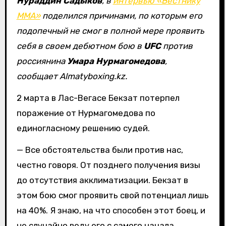
Нураддин Садыков
, в
интервью «Вестнику
ММА»
поделился причинами, по которым его
подопечный не смог в полной мере проявить
себя в своем дебютном бою в
UFC
против
россиянина
Умара Нурмагомедова
,
сообщает Almatyboxing.kz.
2 марта в Лас-Вегасе Бекзат потерпел
поражение от Нурмагомедова по
единогласному решению судей.
— Все обстоятельства были против нас,
честно говоря. От позднего получения визы
до отсутствия акклиматизации. Бекзат в
этом бою смог проявить свой потенциал лишь
на 40%. Я знаю, на что способен этот боец, и
не случайно веду его с самого начала