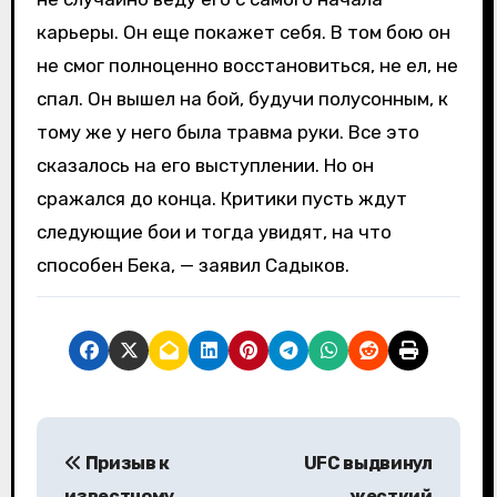
карьеры. Он еще покажет себя. В том бою он
не смог полноценно восстановиться, не ел, не
спал. Он вышел на бой, будучи полусонным, к
тому же у него была травма руки. Все это
сказалось на его выступлении. Но он
сражался до конца. Критики пусть ждут
следующие бои и тогда увидят, на что
способен Бека, — заявил Садыков.
Н
Призыв к
UFC выдвинул
а
известному
жесткий