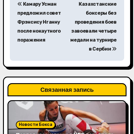
Камару Усман
Казахстанские
а
предложил совет
боксеры без
в
Фрэнсису Нганну
проведения боев
после нокаутного
завоевали четыре
и
поражения
медали на турнире
г
в Сербии
а
ц
и
Связанная запись
я
п
о
Новости Бокса
з