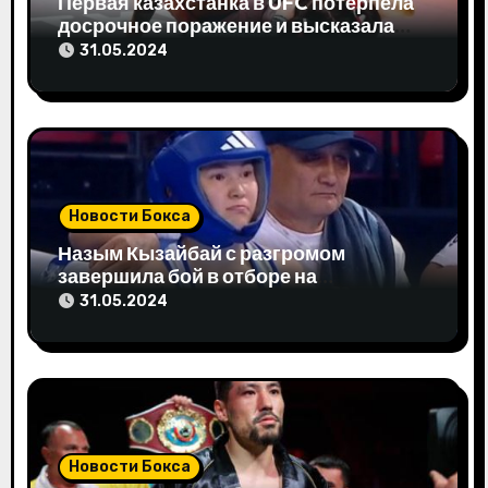
Первая казахстанка в UFC потерпела
досрочное поражение и высказала
а
свое мнение
31.05.2024
п
и
с
я
Новости Бокса
м
Назым Кызайбай с разгромом
завершила бой в отборе на
Олимпиаду-2024
31.05.2024
Новости Бокса