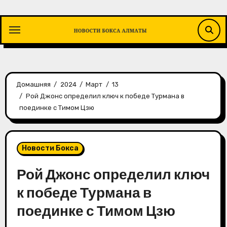
Перейти
к
содержимому
Домашняя
2024
Март
13
Рой Джонс определил ключ к победе Турмана в
поединке с Тимом Цзю
Новости Бокса
Рой Джонс определил ключ
к победе Турмана в
поединке с Тимом Цзю