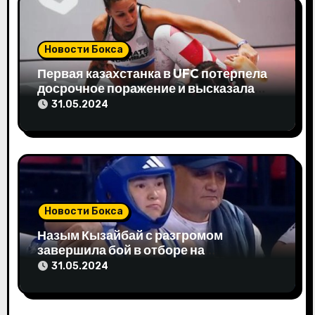
п
о
Новости Бокса
з
Первая казахстанка в UFC потерпела
досрочное поражение и высказала
а
свое мнение
31.05.2024
п
и
с
я
Новости Бокса
м
Назым Кызайбай с разгромом
завершила бой в отборе на
Олимпиаду-2024
31.05.2024