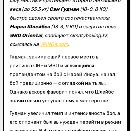
шоу местный претендент второго легчайшего
веса (до 55,3 кг)
Сэм Гудман
(18-0, 8 КО)
быстро одолел своего соотечественника
Марка Шлейбса
(13-3, 9 КО) и защитил пояс
WBO Oriental
, сообщает Almatyboxing.kz,
ссылаясь на
vRINGe.com
.
Гудман, занимающий первое место в
рейтингах IBF и WBO и являющийся
претендентом на бой с Наоей Иноуэ, начал
бой традиционно — с оглядкой на тылы.
Однако вскоре фаворит понял, что Шлейбс
значительно уступает ему в мастерстве.
Гудман увеличил темп и интенсивность боя, а
его оппонент был вынужден перейти в режим
выживания. В 4-м раунде рефери решил, что