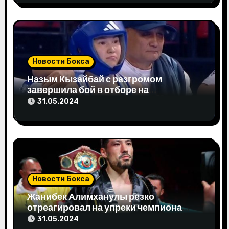
п
и
с
Новости Бокса
я
Назым Кызайбай с разгромом
завершила бой в отборе на
м
Олимпиаду-2024
31.05.2024
Новости Бокса
Жанибек Алимханулы резко
отреагировал на упреки чемпиона
мира
31.05.2024