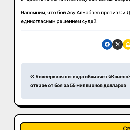
Напомним, что бой Асу Алмабаев против Си
единогласным решением судей.
Н
Боксерская легенда обвиняет «Канело»
а
отказе от боя за 55 миллионов долларов
в
и
г
а
Св