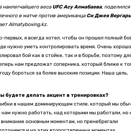
ца наилегчайшего веса
UFC
Асу Алмабаева
, поделился
печного в матче против американца
Си Джея Вергар
ет Almatyboxing.kz.
-первых, я всегда хотел, чтобы он прошел полный бо
где нужно уметь контролировать время. Очень хорошо
лировал бой как в стойке, так и в борьбе, поэтому дл
еперь нам предложат соперника, который ближе к топ
году бороться за более высокие позиции. Наша цель,
вы будете делать акцент в тренировках?
ошибки в нашем доминирующем стиле, который мы обы
 нам нужно работать, над которыми мы работали, но 
 внимание основным моментам, но пренебрегали
доточимся и на этих второстепенных моментах.