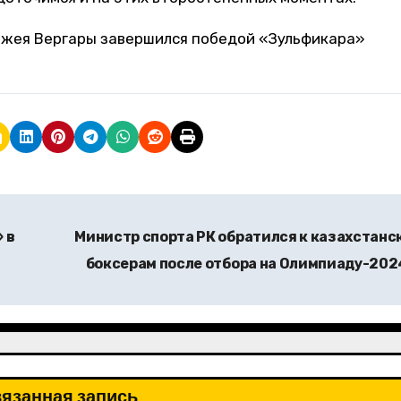
 Джея Вергары завершился победой «Зульфикара»
 в
Министр спорта РК обратился к казахстанс
боксерам после отбора на Олимпиаду-20
язанная запись