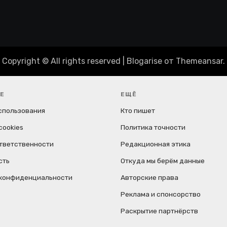
Copyright © All rights reserved
|
Blogarise
от
Themeansar
.
Е
ЕЩЁ
спользования
Кто пишет
cookies
Политика точности
ответственности
Редакционная этика
сть
Откуда мы берём данные
 конфиденциальности
Авторские права
Реклама и спонсорство
Раскрытие партнёрств