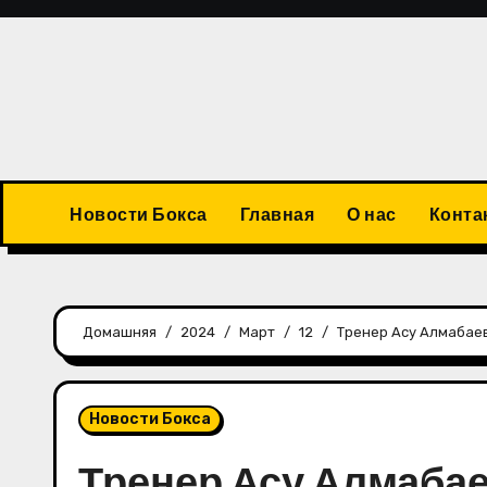
Перейти
к
содержимому
Новости Бокса
Главная
О нас
Конта
Домашняя
2024
Март
12
Тренер Асу Алмабаев
Новости Бокса
Тренер Асу Алмабае