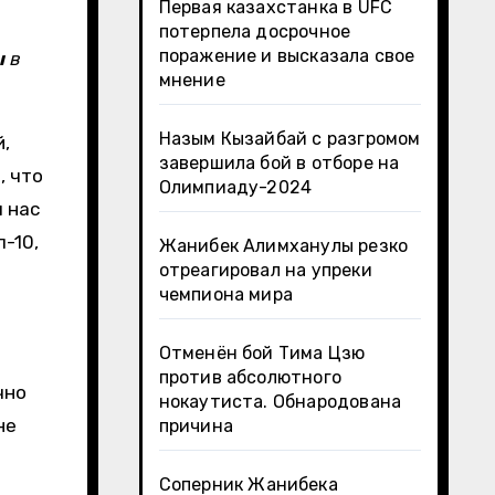
Первая казахстанка в UFC
потерпела досрочное
поражение и высказала свое
ы
в
мнение
Назым Кызайбай с разгромом
й,
завершила бой в отборе на
, что
Олимпиаду-2024
я нас
-10,
Жанибек Алимханулы резко
отреагировал на упреки
чемпиона мира
Отменён бой Тима Цзю
против абсолютного
чно
нокаутиста. Обнародована
не
причина
Соперник Жанибека