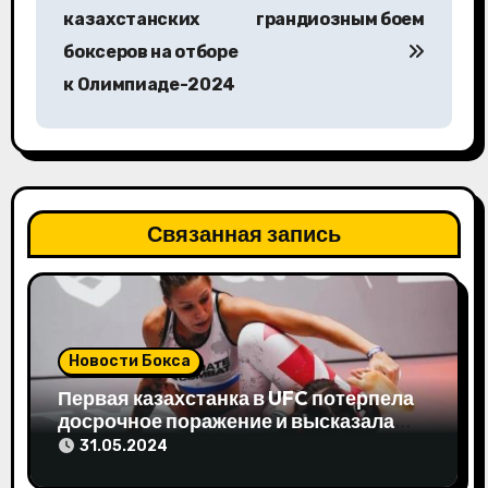
казахстанских
грандиозным боем
г
боксеров на отборе
а
к Олимпиаде-2024
ц
и
я
Связанная запись
п
о
з
Новости Бокса
а
Первая казахстанка в UFC потерпела
досрочное поражение и высказала
п
свое мнение
31.05.2024