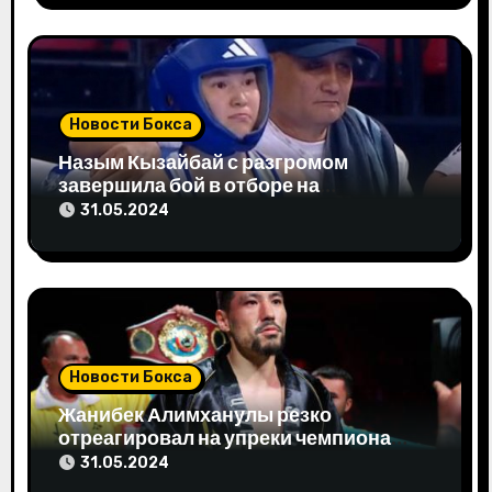
и
с
я
м
Новости Бокса
Назым Кызайбай с разгромом
завершила бой в отборе на
Олимпиаду-2024
31.05.2024
Новости Бокса
Жанибек Алимханулы резко
отреагировал на упреки чемпиона
мира
31.05.2024