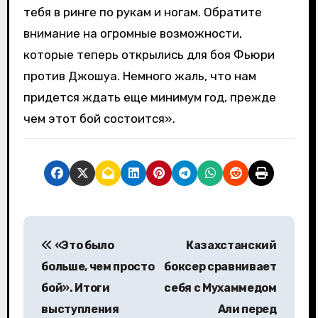
тебя в ринге по рукам и ногам. Обратите
внимание на огромные возможности,
которые теперь открылись для боя Фьюри
против Джошуа. Немного жаль, что нам
придется ждать еще минимум год, прежде
чем этот бой состоится».
Н
«Это было
Казахстанский
а
больше, чем просто
боксер сравнивает
в
бой». Итоги
себя с Мухаммедом
выступления
Али перед
и