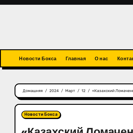
Перейти
к
содержимому
Новости Бокса
Главная
О нас
Конта
Домашняя
2024
Март
12
«Казахский Ломачен
Новости Бокса
«Казахский Ломачен