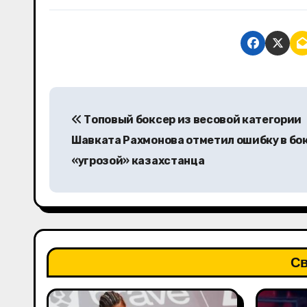
Н
Топовый боксер из весовой категории
а
Шавката Рахмонова отметил ошибку в бо
в
«угрозой» казахстанца
и
г
а
Св
ц
и