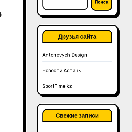
Поиск
4
Друзья сайта
Antonovych Design
Новости Астаны
SportTime.kz
Свежие записи