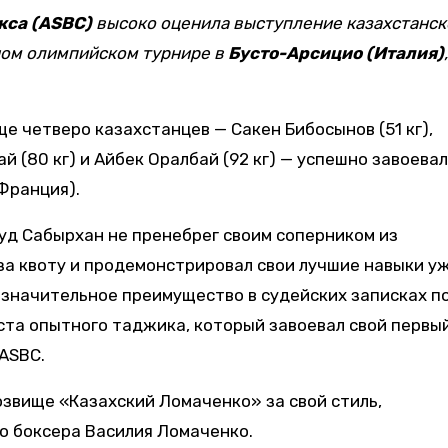
кса (ASBC)
высоко оценила выступление казахстанск
ом олимпийском турнире в
Бусто-Арсицио (Италия)
,
ще четверо казахстанцев — Сакен Бибосынов (51 кг),
й (80 кг) и Айбек Оралбай (92 кг) — успешно завоева
Франция).
уд Сабырхан не пренебрег своим соперником из
а квоту и продемонстрировал свои лучшие навыки уж
 значительное преимущество в судейских записках п
ста опытного таджика, который завоевал свой первы
 ASBC.
звище «Казахский Ломаченко» за свой стиль,
о боксера Василия Ломаченко.