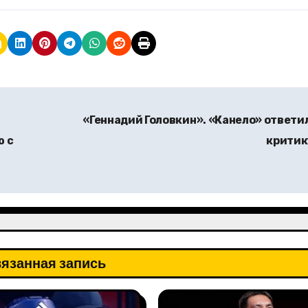
«Геннадий Головкин». «Канело» ответил
ю с
крити
язанная запись