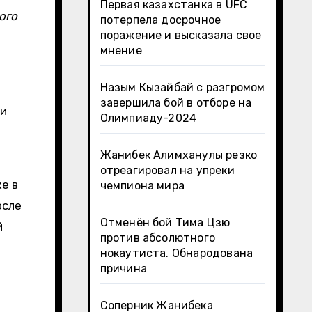
Первая казахстанка в UFC
ого
потерпела досрочное
поражение и высказала свое
мнение
Назым Кызайбай с разгромом
завершила бой в отборе на
ли
Олимпиаду-2024
Жанибек Алимханулы резко
отреагировал на упреки
е в
чемпиона мира
осле
Отменён бой Тима Цзю
й
против абсолютного
нокаутиста. Обнародована
причина
Соперник Жанибека