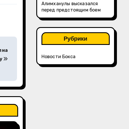
Алимханулы высказался
перед предстоящим боем
Рубрики
 на
Новости Бокса
ку