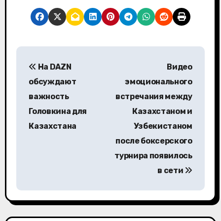
Н
На DAZN
Видео
а
обсуждают
эмоционального
в
важность
встречания между
Головкина для
Казахстаном и
и
Казахстана
Узбекистаном
г
после боксерского
а
турнира появилось
в сети
ц
и
я