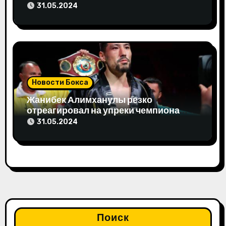
Олимпиаду-2024
31.05.2024
Новости Бокса
Жанибек Алимханулы резко
отреагировал на упреки чемпиона
мира
31.05.2024
Поиск