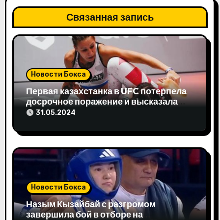
п
Связанная запись
о
з
а
Новости Бокса
Первая казахстанка в UFC потерпела
п
досрочное поражение и высказала
свое мнение
и
31.05.2024
с
я
м
Новости Бокса
Назым Кызайбай с разгромом
завершила бой в отборе на