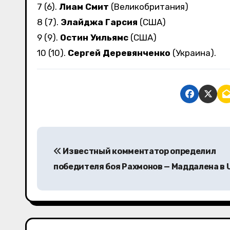
7 (6).
Лиам Смит
(Великобритания)
8 (7).
Элайджа Гарсия
(США)
9 (9).
Остин Уильямс
(США)
10 (10).
Сергей Деревянченко
(Украина).
Н
Известный комментатор определил
а
победителя боя Рахмонов — Маддалена в 
в
и
г