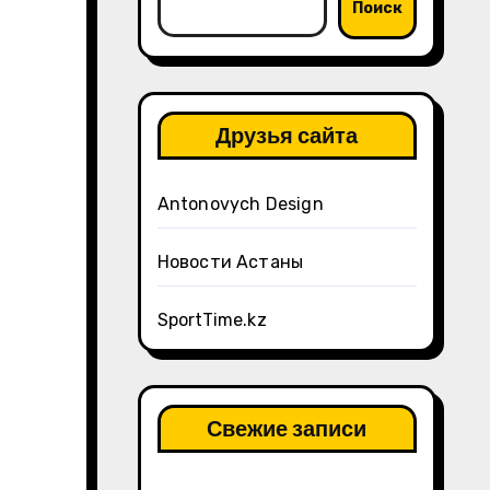
Поиск
Друзья сайта
Antonovych Design
Новости Астаны
SportTime.kz
Свежие записи