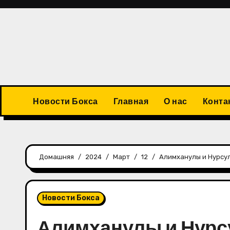
Перейти
к
содержимому
Новости Бокса
Главная
О нас
Конта
Домашняя
2024
Март
12
Алимханулы и Нурсул
Новости Бокса
Алимханулы и Нурс