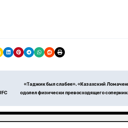
«Таджик был слабее». «Казахский Ломачен
UFC
одолел физически превосходящего соперни