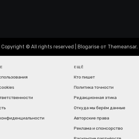
Copyright © All rights reserved
|
Blogarise
от
Themeansar
.
Е
ЕЩЁ
спользования
Кто пишет
cookies
Политика точности
ответственности
Редакционная этика
сть
Откуда мы берём данные
 конфиденциальности
Авторские права
Реклама и спонсорство
Раскрытие партнёрств