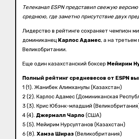
Телеканал ESPN представил свежую версию рейтинга боксеров во всех весовых категориях, включая
среднюю, где заметно присутствие двух пред
Лидерство в рейтинге сохраняет чемпион м
доминиканец
Карлос Адамес
, а на третье
Великобритании.
Еще один казахстанский боксер
Мейирим Н
Полный рейтинг средневесов от ESPN в
1 (1). Жанибек Алимханулы (Казахстан)
2 (2). Карлос Адамес (Доминиканская Респуб
3 (3). Крис Юбэнк-младший (Великобритания
4 (4).
Джермалл Чарло
(США)
5 (5). Мейирим Нурсултанов (Казахстан)
6 (8).
Хамза Шираз
(Великобритания)