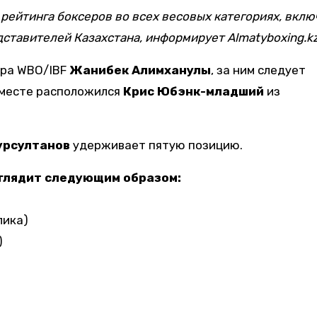
ставителей Казахстана, информирует Almatyboxing.kz
ира WBO/IBF
Жанибек Алимханулы
, за ним следует
м месте расположился
Крис Юбэнк-младший
из
урсултанов
удерживает пятую позицию.
ыглядит следующим образом:
лика)
)