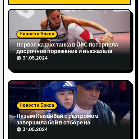
я
п
о
Новости Бокса
з
Первая казахстанка в UFC потерпела
досрочное поражение и высказала
а
свое мнение
31.05.2024
п
и
с
я
Новости Бокса
м
Назым Кызайбай с разгромом
завершила бой в отборе на
Олимпиаду-2024
31.05.2024