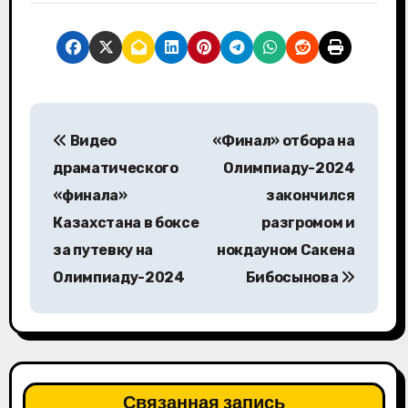
Н
Видео
«Финал» отбора на
а
драматического
Олимпиаду-2024
в
«финала»
закончился
Казахстана в боксе
разгромом и
и
за путевку на
нокдауном Сакена
г
Олимпиаду-2024
Бибосынова
а
ц
и
Связанная запись