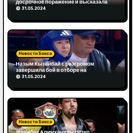
досрочное поражение и высказала
п
свое мнение
31.05.2024
и
с
я
м
Новости Бокса
Назым Кызайбай с разгромом
завершила бой в отборе на
Олимпиаду-2024
31.05.2024
Новости Бокса
Жанибек Алимханулы резко