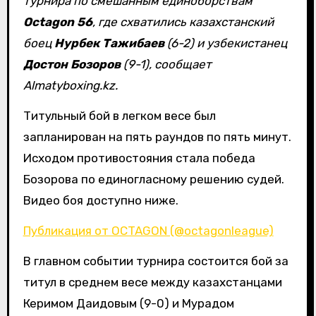
турнира по смешанным единоборствам
Octagon 56
, где схватились казахстанский
боец
Нурбек Тажибаев
(6-2) и узбекистанец
Достон Бозоров
(9-1), сообщает
Almatyboxing.kz.
Титульный бой в легком весе был
запланирован на пять раундов по пять минут.
Исходом противостояния стала победа
Бозорова по единогласному решению судей.
Видео боя доступно ниже.
Публикация от OCTAGON (@octagonleague)
В главном событии турнира состоится бой за
титул в среднем весе между казахстанцами
Керимом Даидовым (9-0) и Мурадом