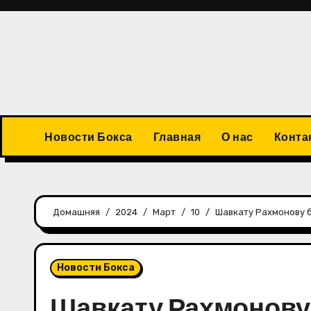
Перейти
к
содержимому
Новости Бокса
Главная
О нас
Конта
Домашняя
2024
Март
10
Шавкату Рахмонову б
Новости Бокса
Шавкату Рахмонову