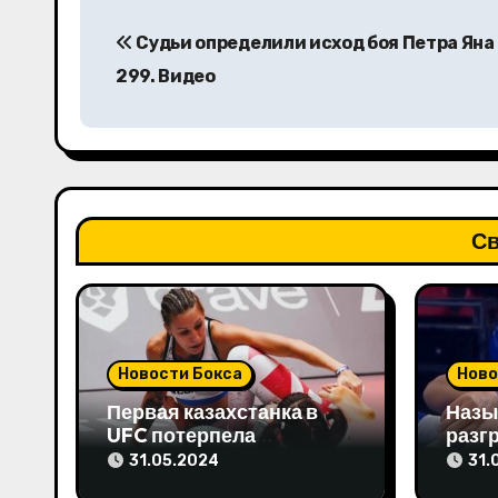
Н
Судьи определили исход боя Петра Яна
а
299. Видео
в
и
г
а
Св
ц
и
я
Новости Бокса
Ново
п
Первая казахстанка в
Назы
UFC потерпела
разг
о
досрочное поражение и
бой в
31.05.2024
31.
высказала свое мнение
Олим