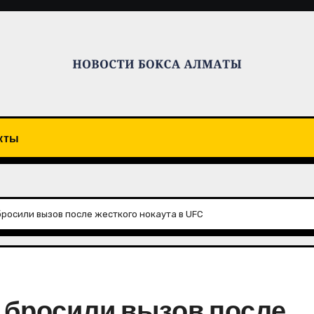
кты
росили вызов после жесткого нокаута в UFC
 бросили вызов после