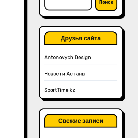
Поиск
Друзья сайта
Antonovych Design
Новости Астаны
SportTime.kz
Свежие записи