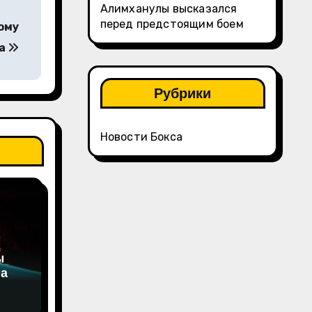
Алимханулы высказался
перед предстоящим боем
ому
ца
Рубрики
Новости Бокса
ы
на
а