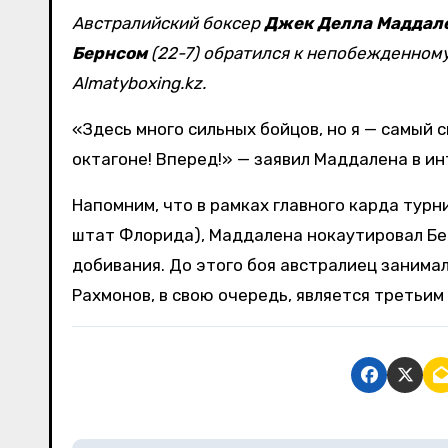
Австралийский боксер
Джек Делла Маддал
Бернсом
(22-7) обратился к непобежденном
Almatyboxing.kz.
«Здесь много сильных бойцов, но я — самый 
октагоне! Вперед!» — заявил Маддалена в ин
Напомним, что в рамках главного карда турн
штат Флорида), Маддалена нокаутировал Бер
добивания. До этого боя австралиец занимал 
Рахмонов, в свою очередь, является третьим