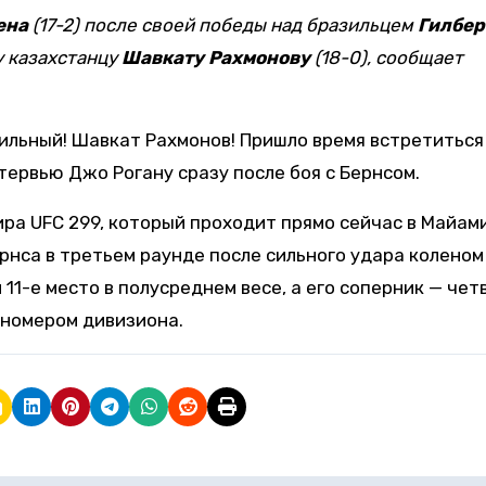
ена
(17-2) после своей победы над бразильцем
Гилбер
у казахстанцу
Шавкату Рахмонову
(18-0), сообщает
сильный! Шавкат Рахмонов! Пришло время встретиться
тервью Джо Рогану сразу после боя с Бернсом.
ира UFC 299, который проходит прямо сейчас в Майам
нса в третьем раунде после сильного удара коленом
11-е место в полусреднем весе, а его соперник — чет
 номером дивизиона.