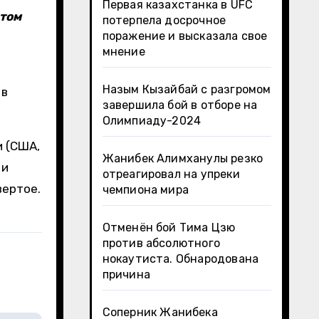
Первая казахстанка в UFC
том
потерпела досрочное
поражение и высказала свое
мнение
Назым Кызайбай с разгромом
 в
завершила бой в отборе на
Олимпиаду-2024
и (США,
Жанибек Алимханулы резко
 и
отреагировал на упреки
вертое.
чемпиона мира
Отменён бой Тима Цзю
против абсолютного
нокаутиста. Обнародована
причина
Соперник Жанибека