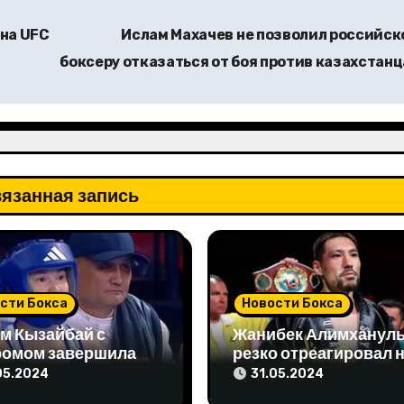
 на UFC
Ислам Махачев не позволил российск
боксеру отказаться от боя против казахстан
язанная запись
сти Бокса
Новости Бокса
м Кызайбай с
Жанибек Алимханул
ромом завершила
резко отреагировал 
 отборе на
упреки чемпиона мир
05.2024
31.05.2024
пиаду-2024