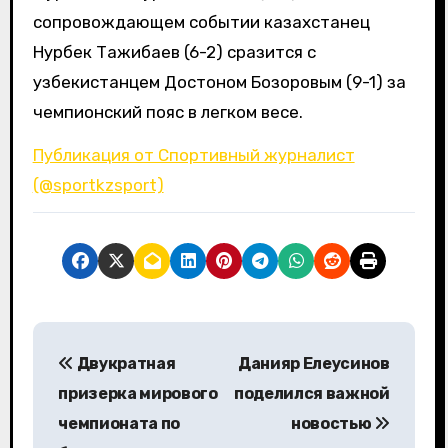
сопровождающем событии казахстанец
Нурбек Тажибаев (6-2) сразится с
узбекистанцем Достоном Бозоровым (9-1) за
чемпионский пояс в легком весе.
Публикация от Спортивный журналист
(@sportkzsport)
Н
Двукратная
Данияр Елеусинов
а
призерка мирового
поделился важной
в
чемпионата по
новостью