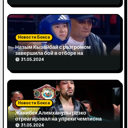
и
с
я
м
Новости Бокса
Назым Кызайбай с разгромом
завершила бой в отборе на
Олимпиаду-2024
31.05.2024
Новости Бокса
Жанибек Алимханулы резко
отреагировал на упреки чемпиона
мира
31.05.2024