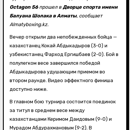
Octagon 56
прошел в
Дворце спорта имени
Балуана Шолака в Алматы
, сообщает
Almatyboxing.kz.
Вечер открыли два непобежденных бойца —
казахстанец Кокай Абдыкадыров (3-0) и
узбекистанец Фарход Ергишбаев (2-0). Бой в
полулегком весе завершился победой
Абдыкадырова удушающим приемом во
втором раунде. Видео эффектного финиша
доступно ниже.
В главном бою турнира состоится поединок
за титул в среднем весе между
казахстанцами Керимом Даидовым (9-0) и
Мурадом Абдурахмановым (9-2). В