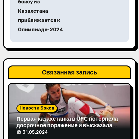
боксу из
и
Казахстана
г
приближается к
а
Олимпиаде-2024
ц
и
я
Связанная запись
п
о
з
Новости Бокса
а
Первая казахстанка в UFC потерпела
досрочное поражение и высказала
п
свое мнение
31.05.2024