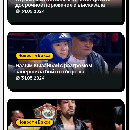
досрочное поражение и высказала
а
свое мнение
31.05.2024
п
и
с
я
Новости Бокса
м
Назым Кызайбай с разгромом
завершила бой в отборе на
Олимпиаду-2024
31.05.2024
Новости Бокса