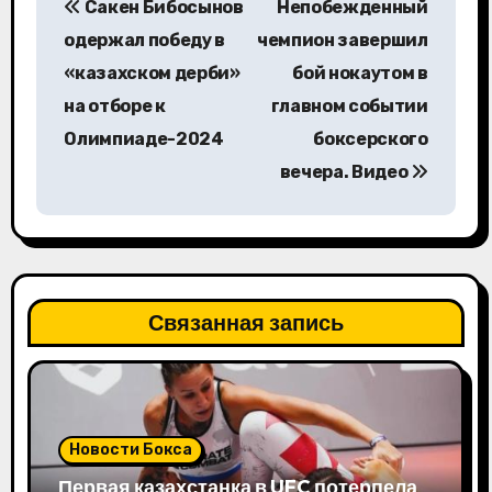
Сакен Бибосынов
Непобежденный
а
одержал победу в
чемпион завершил
в
«казахском дерби»
бой нокаутом в
на отборе к
главном событии
и
Олимпиаде-2024
боксерского
г
вечера. Видео
а
ц
и
Связанная запись
я
п
о
Новости Бокса
з
Первая казахстанка в UFC потерпела