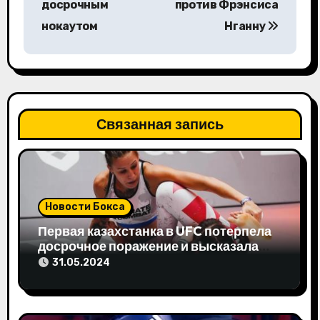
досрочным
против Фрэнсиса
и
нокаутом
Нганну
г
а
ц
Связанная запись
и
я
п
Новости Бокса
о
Первая казахстанка в UFC потерпела
з
досрочное поражение и высказала
свое мнение
31.05.2024
а
п