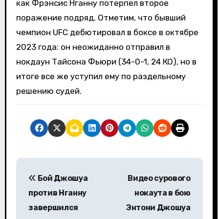
как Фрэнсис Нганну потерпел второе
поражение подряд. Отметим, что бывший
чемпион UFC дебютировал в боксе в октябре
2023 года: он неожиданно отправил в
нокдаун Тайсона Фьюри (34-0-1, 24 КО), но в
итоге все же уступил ему по раздельному
решению судей.
Н
Бой Джошуа
Видео сурового
а
против Нганну
нокаута в бою
в
завершился
Энтони Джошуа