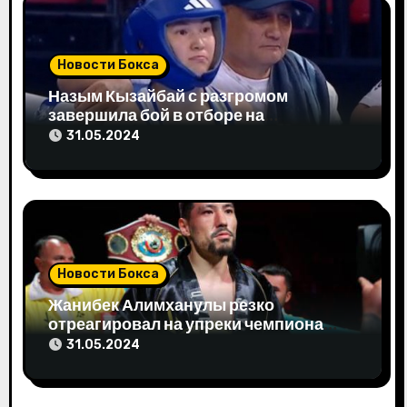
и
с
Новости Бокса
я
Назым Кызайбай с разгромом
завершила бой в отборе на
м
Олимпиаду-2024
31.05.2024
Новости Бокса
Жанибек Алимханулы резко
отреагировал на упреки чемпиона
мира
31.05.2024