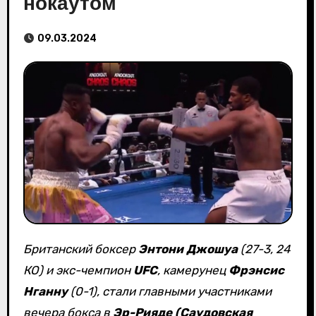
нокаутом
09.03.2024
Британский боксер
Энтони Джошуа
(27-3, 24
КО) и экс-чемпион
UFC
, камерунец
Фрэнсис
Нганну
(0-1), стали главными участниками
вечера бокса в
Эр-Рияде (Саудовская