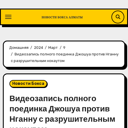
Перейти
к
содержимому
Домашняя
2024
Март
9
Видеозапись полного поединка Джошуа против Нганну
с разрушительным нокаутом
Новости Бокса
Видеозапись полного
поединка Джошуа против
Нганну с разрушительным