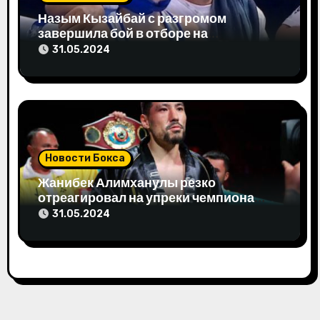
я
Назым Кызайбай с разгромом
завершила бой в отборе на
м
Олимпиаду-2024
31.05.2024
Новости Бокса
Жанибек Алимханулы резко
отреагировал на упреки чемпиона
мира
31.05.2024