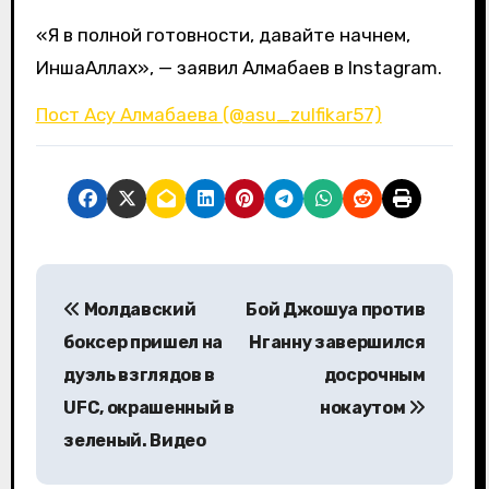
«Я в полной готовности, давайте начнем,
ИншаАллах», — заявил Алмабаев в Instagram.
Пост Асу Алмабаева (@asu_zulfikar57)
Н
Молдавский
Бой Джошуа против
а
боксер пришел на
Нганну завершился
в
дуэль взглядов в
досрочным
UFC, окрашенный в
нокаутом
и
зеленый. Видео
г