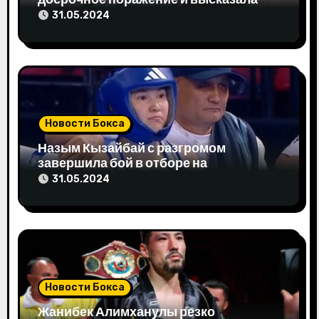
свое мнение
31.05.2024
а
п
и
с
Новости Бокса
я
Назым Кызайбай с разгромом
завершила бой в отборе на
м
Олимпиаду-2024
31.05.2024
Новости Бокса
Жанибек Алимханулы резко