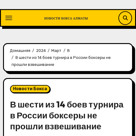
Перейти
к
содержимому
Домашняя
2024
Март
8
В шести из 14 боев турнира в России боксеры не
прошли взвешивание
Новости Бокса
В шести из 14 боев турнира
в России боксеры не
прошли взвешивание