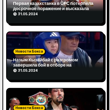
а
Первая казахстанка в UFC потерпела
досрочное поражение и высказала
п
свое мнение
31.05.2024
и
с
я
м
Новости Бокса
Назым Кызайбай с разгромом
завершила бой в отборе на
Олимпиаду-2024
31.05.2024
Новости Бокса