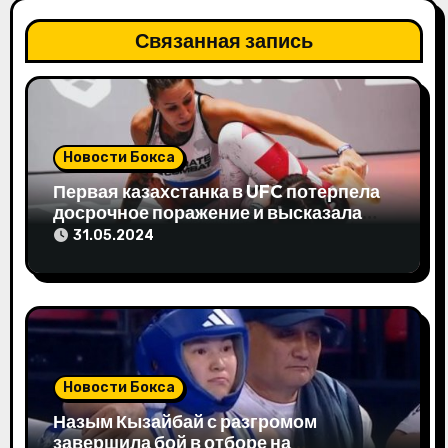
я
Связанная запись
п
о
з
Новости Бокса
а
Первая казахстанка в UFC потерпела
досрочное поражение и высказала
п
свое мнение
31.05.2024
и
с
я
м
Новости Бокса
Назым Кызайбай с разгромом
завершила бой в отборе на