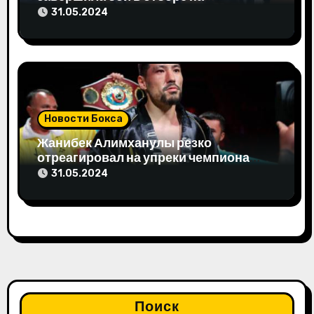
Олимпиаду-2024
31.05.2024
Новости Бокса
Жанибек Алимханулы резко
отреагировал на упреки чемпиона
мира
31.05.2024
Поиск