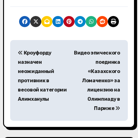
Н
Кроуфорду
Видео эпического
а
назначен
поединка
в
неожиданный
«Казахского
противник в
Ломаченко» за
и
весовой категории
лицензию на
г
Алимханулы
Олимпиаду в
а
Париже
ц
и