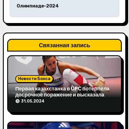
г
Олимпиаде-2024
а
ц
и
Связанная запись
я
п
о
Новости Бокса
з
Первая казахстанка в UFC потерпела
досрочное поражение и высказала
а
свое мнение
31.05.2024
п
и