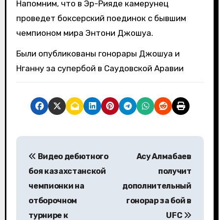
Напомним, что в Эр-Рияде камерунец
проведет боксерский поединок с бывшим
чемпионом мира Энтони Джошуа.
Были опубликованы гонорары Джошуа и
Нганну за супербой в Саудовской Аравии
Н
Видео дебютного
Асу Алмабаев
а
боя казахстанской
получит
в
чемпионки на
дополнительный
отборочном
гонорар за бой в
и
турнире к
UFC