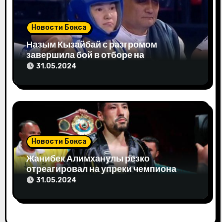
с
я
Новости Бокса
м
Назым Кызайбай с разгромом
завершила бой в отборе на
Олимпиаду-2024
31.05.2024
Новости Бокса
Жанибек Алимханулы резко
отреагировал на упреки чемпиона
мира
31.05.2024