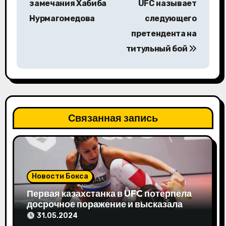
в
замечания Хабиба
UFC называет
Нурмагомедова
следующего
и
претендента на
г
титульный бой
а
ц
и
Связанная запись
я
п
о
Новости Бокса
з
Первая казахстанка в UFC потерпела
досрочное поражение и высказала
а
свое мнение
31.05.2024