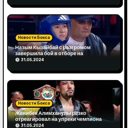
п
и
с
я
Новости Бокса
м
Назым Кызайбай с разгромом
завершила бой в отборе на
Олимпиаду-2024
31.05.2024
Новости Бокса
Жанибек Алимханулы резко
отреагировал на упреки чемпиона
мира
31.05.2024