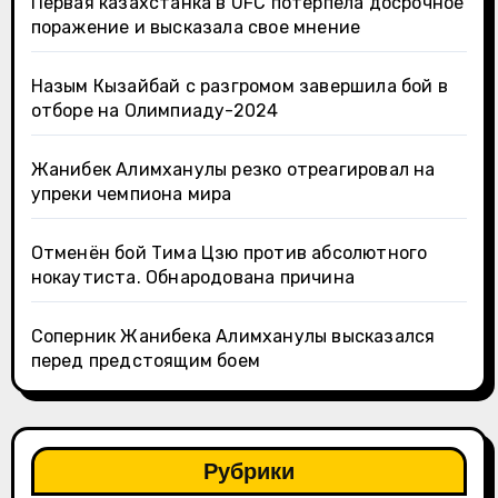
Первая казахстанка в UFC потерпела досрочное
поражение и высказала свое мнение
Назым Кызайбай с разгромом завершила бой в
отборе на Олимпиаду-2024
Жанибек Алимханулы резко отреагировал на
упреки чемпиона мира
Отменён бой Тима Цзю против абсолютного
нокаутиста. Обнародована причина
Соперник Жанибека Алимханулы высказался
перед предстоящим боем
Рубрики