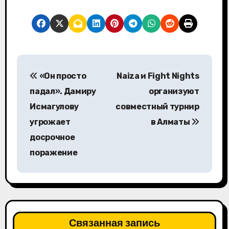
Н
«Он просто
Naiza и Fight Nights
а
падал». Дамиру
организуют
в
Исмагулову
совместный турнир
угрожает
в Алматы
и
досрочное
г
поражение
а
ц
и
Связанная запись