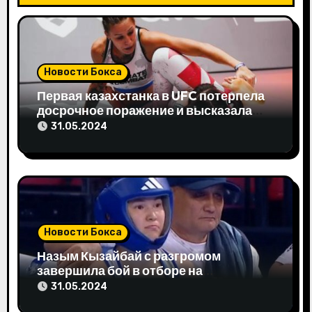
я
п
о
Новости Бокса
з
Первая казахстанка в UFC потерпела
досрочное поражение и высказала
а
свое мнение
31.05.2024
п
и
с
я
Новости Бокса
м
Назым Кызайбай с разгромом
завершила бой в отборе на
Олимпиаду-2024
31.05.2024