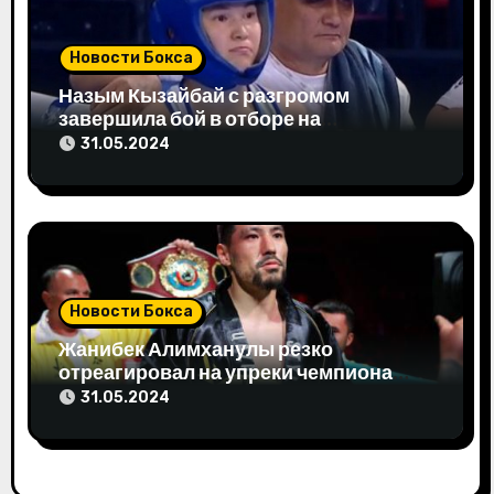
и
Новости Бокса
с
Назым Кызайбай с разгромом
я
завершила бой в отборе на
Олимпиаду-2024
31.05.2024
м
Новости Бокса
Жанибек Алимханулы резко
отреагировал на упреки чемпиона
мира
31.05.2024