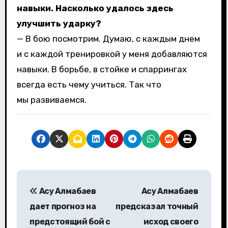
навыки. Насколько удалось здесь
улучшить ударку?
— В бою посмотрим. Думаю, с каждым днем
и с каждой тренировкой у меня добавляются
навыки. В борьбе, в стойке и спаррингах
всегда есть чему учиться. Так что
мы развиваемся.
Н
Асу Алмабаев
Асу Алмабаев
а
дает прогноз на
предсказал точный
в
предстоящий бой с
исход своего