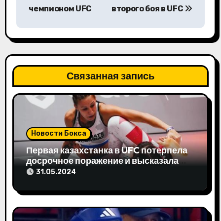
чемпионом UFC
второго боя в UFC
и
г
а
ц
Связанная запись
и
я
п
Новости Бокса
Первая казахстанка в UFC потерпела
о
досрочное поражение и высказала
свое мнение
з
31.05.2024
а
п