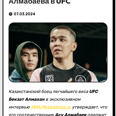
Алмабаева в UFC
07.03.2024
Казахстанский боец легчайшего веса
UFC
Бекзат Алмахан
в эксклюзивном
интервью
MMA.Metaratings.ru
утверждает, что
его соотечественник
Асу Алмабаев
одержит