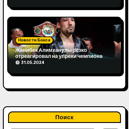
Новости Бокса
Жанибек Алимханулы резко
отреагировал на упреки чемпиона
мира
31.05.2024
Поиск