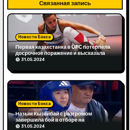
Связанная запись
я
п
о
Новости Бокса
з
Первая казахстанка в UFC потерпела
досрочное поражение и высказала
а
свое мнение
31.05.2024
п
и
с
я
Новости Бокса
м
Назым Кызайбай с разгромом
завершила бой в отборе на
Олимпиаду-2024
31.05.2024