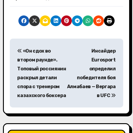
Н
«Он сдох во
Инсайдер
а
втором раунде».
Eurosport
в
Топовый россиянин
определил
раскрыл детали
победителя боя
и
спора с тренером
Алмабаев — Вергара
г
казахского боксера
в UFC
а
ц
и