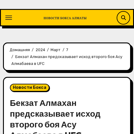
Перейти
к
содержимому
Домашняя
2024
Март
7
Бекзат Алмахан предсказывает исход второго боя Асу
Алмабаева в UFC
Новости Бокса
Бекзат Алмахан
предсказывает исход
второго боя Асу