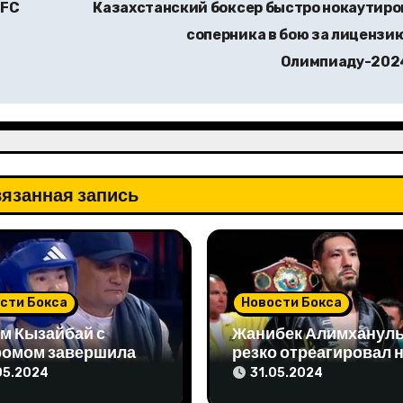
UFC
Казахстанский боксер быстро нокаутиро
соперника в бою за лицензию
Олимпиаду-20
язанная запись
сти Бокса
Новости Бокса
м Кызайбай с
Жанибек Алимханул
ромом завершила
резко отреагировал 
 отборе на
упреки чемпиона мир
05.2024
31.05.2024
пиаду-2024