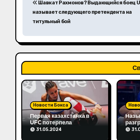
Шавкат Рахмонов? Выдающийся боец 
а
называет следующего претендента на
в
титульный бой
и
г
а
Св
ц
и
я
Новости Бокса
Ново
п
Первая казахстанка в
Назы
о
UFC потерпела
разг
досрочное поражение и
бой в
31.05.2024
31.
з
высказала свое мнение
Олим