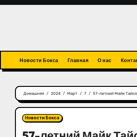
Перейти
к
содержимому
Новости Бокса
Главная
О нас
Конта
Домашняя
2024
Март
7
57-летний Майк Тайсо
Новости Бокса
57-летний Майк Тай