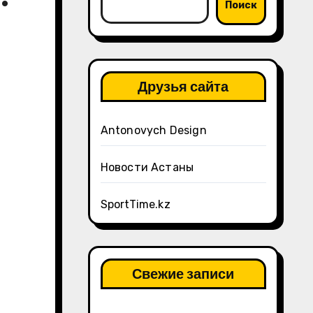
Поиск
Друзья сайта
Antonovych Design
Новости Астаны
SportTime.kz
Свежие записи