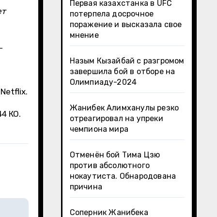
Первая казахстанка в UFC
ет
потерпела досрочное
поражение и высказала свое
мнение
-
Назым Кызайбай с разгромом
завершила бой в отборе на
Олимпиаду-2024
etflix.
Жанибек Алимханулы резко
4 КО.
отреагировал на упреки
чемпиона мира
Отменён бой Тима Цзю
против абсолютного
нокаутиста. Обнародована
причина
Соперник Жанибека