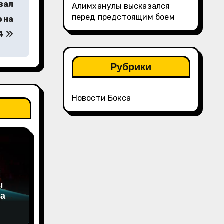
вал
Алимханулы высказался
перед предстоящим боем
 на
24
Рубрики
Новости Бокса
ы
на
а