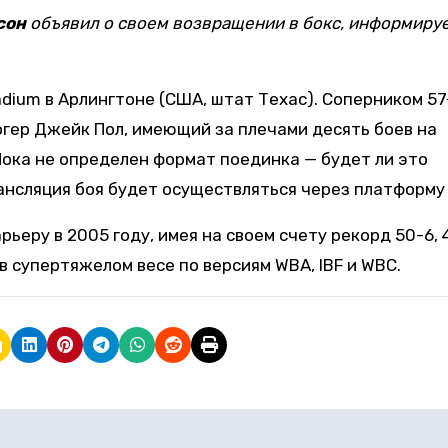
сон
объявил о своем возвращении в бокс, информиру
dium в Арлингтоне (США, штат Техас). Соперником 57
гер Джейк Пол, имеющий за плечами десять боев на
 Пока не определен формат поединка — будет ли это
нсляция боя будет осуществляться через платформу N
еру в 2005 году, имея на своем счету рекорд 50-6, 4
 супертяжелом весе по версиям WBA, IBF и WBC.