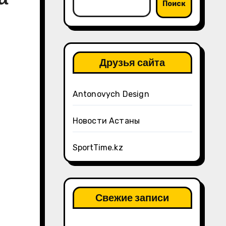
Поиск
Друзья сайта
Antonovych Design
Новости Астаны
SportTime.kz
Свежие записи