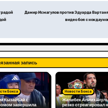
градой
Дамир Исмагулов против Эдуарда Вартаня
дой
видео боя с нокдаун
язанная запись
сти Бокса
Новости Бокса
м Кызайбай с
Жанибек Алимханул
ромом завершила
резко отреагировал 