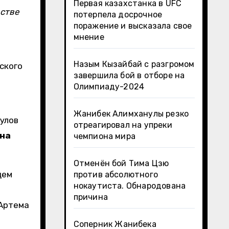
Первая казахстанка в UFC
естве
потерпела досрочное
поражение и высказала свое
мнение
Назым Кызайбай с разгромом
ского
завершила бой в отборе на
Олимпиаду-2024
Жанибек Алимханулы резко
гулов
отреагировал на упреки
яна
чемпиона мира
Отменён бой Тима Цзю
цем
против абсолютного
нокаутиста. Обнародована
причина
 Артема
Соперник Жанибека