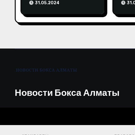
досрочное поражение и
бой в
31.05.2024
31.
з
высказала свое мнение
Олим
а
п
и
с
я
м
Новости Бокса Алматы