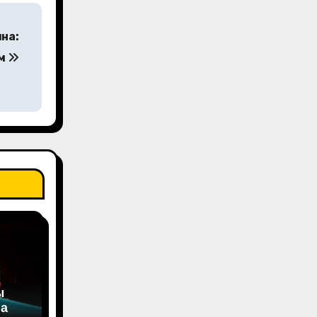
на:
ом
ы
на