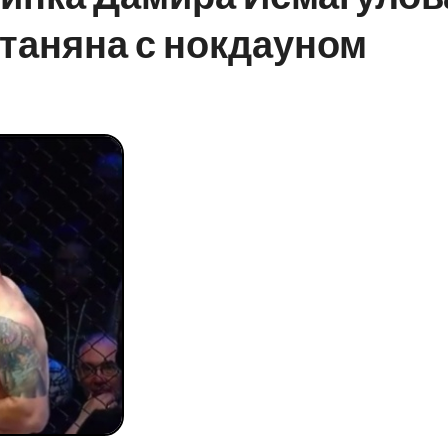
таняна с нокдауном