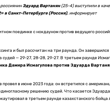
и россиянин
Эдуард Вартанян
(25-4) выступили в кач
» в Санкт-Петербурге (Россия)
, информирует
итном поединке с нокдауном против ведущего россий
ксинга и был рассчитан на три раунда. Он завершился
судей — 29-27, 28-28, 29-27. В третьем раунде Исма
нка
Дамира Исмагулова против Эдуарда Вартан
 провел в июне 2023 года: он встретился с американ
о единогласному решению судей. Что касается Эдуарда
нокаутировал в третьем раунде казахстанского бойца