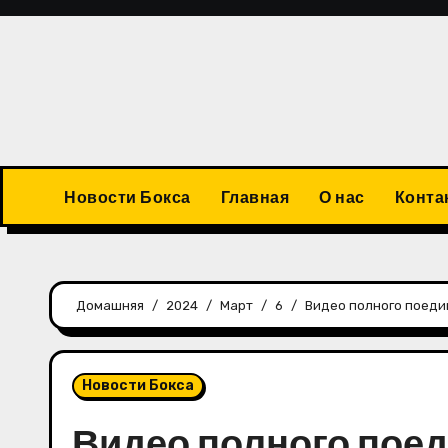
Перейти
к
содержимому
Новости Бокса
Главная
О нас
Конта
Домашняя
2024
Март
6
Видео полного поеди
Новости Бокса
Видео полного пое