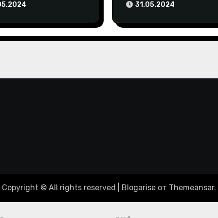
 отборе на
упреки чемпиона мир
05.2024
31.05.2024
пиаду-2024
Copyright © All rights reserved
|
Blogarise
от
Themeansar
.