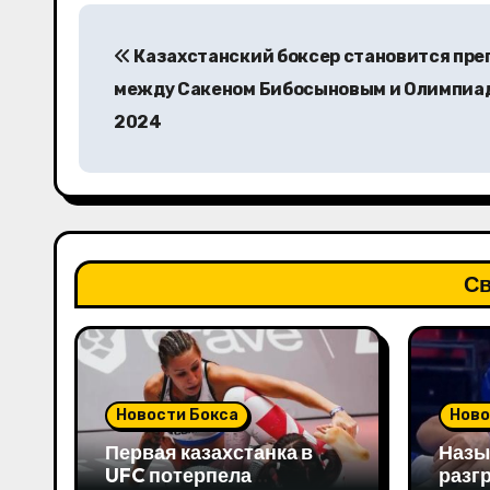
Н
Казахстанский боксер становится пре
а
между Сакеном Бибосыновым и Олимпиа
в
2024
и
г
а
Св
ц
и
я
Новости Бокса
Ново
п
Первая казахстанка в
Назы
о
UFC потерпела
разг