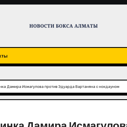
кты
нка Дамира Исмагулова против Эдуарда Вартаняна с нокдауном
динка Дамира Исмагулов