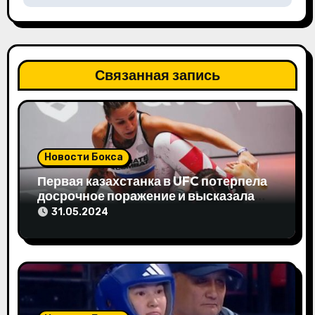
а
ц
и
Связанная запись
я
п
о
Новости Бокса
з
Первая казахстанка в UFC потерпела
досрочное поражение и высказала
а
свое мнение
31.05.2024
п
и
с