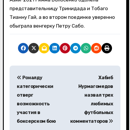
представительницу Тринидада и Тобаго
Тианну Гай, а во втором поединке уверенно
обыграла венгерку Петру Сабо.
Н
Роналду
Хабиб
а
категорически
Нурмагомедов
в
отверг
назвал трех
возможность
любимых
и
участия в
футбольных
г
боксерском бою
комментаторов