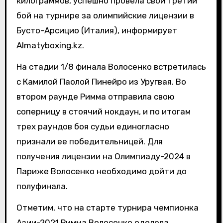
килограммов, успешно провела свой третий
бой на турнире за олимпийские лицензии в
Бусто-Арсицио (Италия), информирует
Almatyboxing.kz.
На стадии 1/8 финала Волосенко встретилась
с Камилой Паолой Пинейро из Уругвая. Во
втором раунде Римма отправила свою
соперницу в стоячий нокдаун, и по итогам
трех раундов боя судьи единогласно
признали ее победительницей. Для
получения лицензии на Олимпиаду-2024 в
Париже Волосенко необходимо дойти до
полуфинала.
Отметим, что на старте турнира чемпионка
Азии-2021 Римма Волосенко одолела