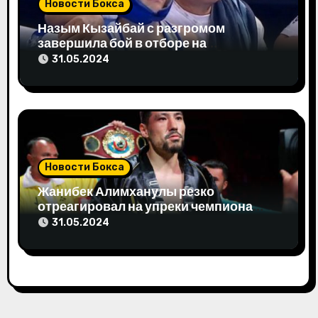
я
Новости Бокса
м
Назым Кызайбай с разгромом
завершила бой в отборе на
Олимпиаду-2024
31.05.2024
Новости Бокса
Жанибек Алимханулы резко
отреагировал на упреки чемпиона
мира
31.05.2024