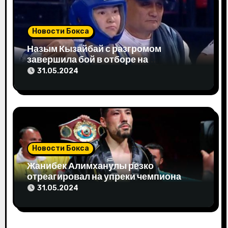
с
я
Новости Бокса
м
Назым Кызайбай с разгромом
завершила бой в отборе на
Олимпиаду-2024
31.05.2024
Новости Бокса
Жанибек Алимханулы резко
отреагировал на упреки чемпиона
мира
31.05.2024