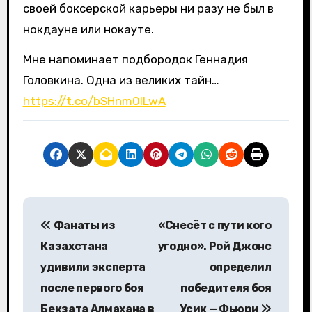
своей боксерской карьеры ни разу не был в
нокдауне или нокауте.
Мне напоминает подбородок Геннадия
Головкина. Одна из великих тайн…
https://t.co/bSHnm0ILwA
Н
Фанаты из
«Снесёт с пути кого
а
Казахстана
угодно». Рой Джонс
в
удивили эксперта
определил
после первого боя
победителя боя
и
Бекзата Алмахана в
Усик — Фьюри