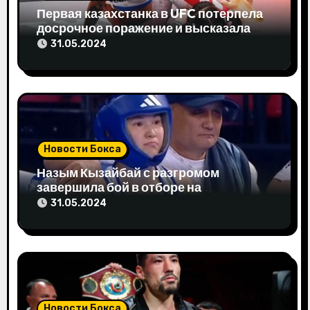
а
Первая казахстанка в UFC потерпела
досрочное поражение и высказала
п
свое мнение
31.05.2024
и
с
я
м
Новости Бокса
Назым Кызайбай с разгромом
завершила бой в отборе на
Олимпиаду-2024
31.05.2024
Новости Бокса