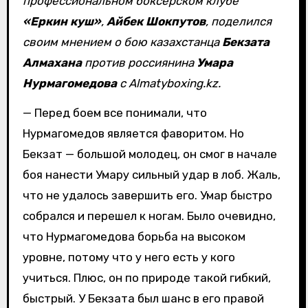
профессиональном боксерском клубе
«Еркин куш»
,
Айбек Шокпутов
, поделился
своим мнением о бою казахстанца
Бекзата
Алмахана
против россиянина
Умара
Нурмагомедова
с Almatyboxing.kz.
— Перед боем все понимали, что
Нурмагомедов является фаворитом. Но
Бекзат — большой молодец, он смог в начале
боя нанести Умару сильный удар в лоб. Жаль,
что не удалось завершить его. Умар быстро
собрался и перешел к ногам. Было очевидно,
что Нурмагомедова борьба на высоком
уровне, потому что у него есть у кого
учиться. Плюс, он по природе такой гибкий,
быстрый. У Бекзата был шанс в его правой