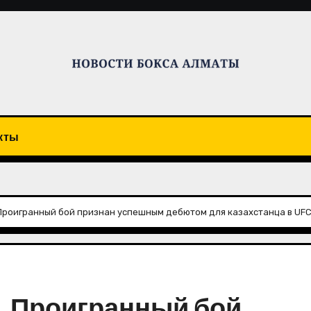
кты
 Проигранный бой признан успешным дебютом для казахстанца в UF
. Проигранный бой