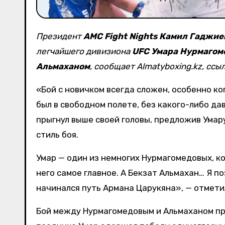
Президент
AMC Fight Nights
Камил Гаджие
легчайшего дивизиона
UFC
Умара Нурмагом
Альмаханом
, сообщает Almatyboxing.kz, ссы
«Бой с новичком всегда сложен, особенно ко
был в свободном полете, без какого-либо да
прыгнул выше своей головы, предложив Умару 
стиль боя.
Умар — один из немногих Нурмагомедовых, ко
него самое главное. А Бекзат Альмахан… Я п
начинался путь Армана Царукяна», — отмети
Бой между Нурмагомедовым и Альмаханом про