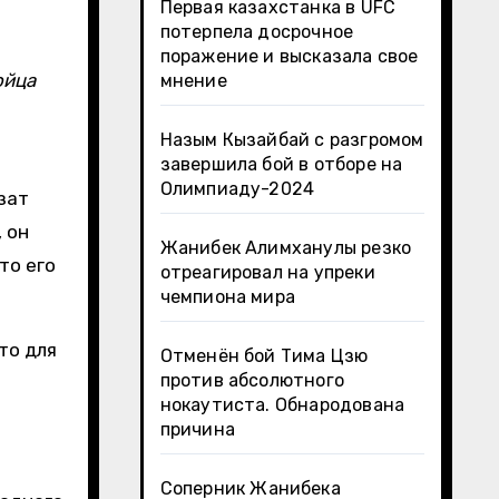
Первая казахстанка в UFC
потерпела досрочное
поражение и высказала свое
ойца
мнение
Назым Кызайбай с разгромом
завершила бой в отборе на
Олимпиаду-2024
зат
 он
Жанибек Алимханулы резко
то его
отреагировал на упреки
чемпиона мира
то для
Отменён бой Тима Цзю
против абсолютного
нокаутиста. Обнародована
причина
Соперник Жанибека