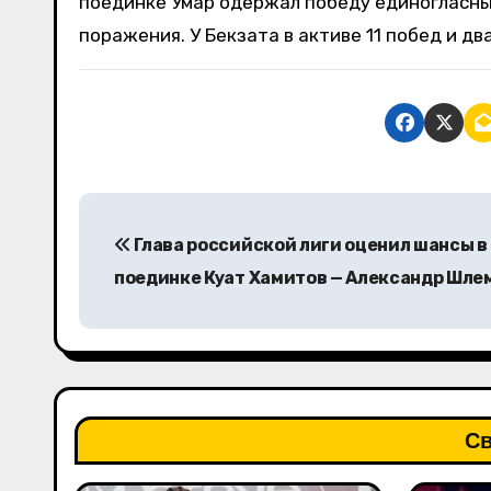
поединке Умар одержал победу единогласным
поражения. У Бекзата в активе 11 побед и дв
Н
Глава российской лиги оценил шансы в
а
поединке Куат Хамитов — Александр Шле
в
и
г
а
Св
ц