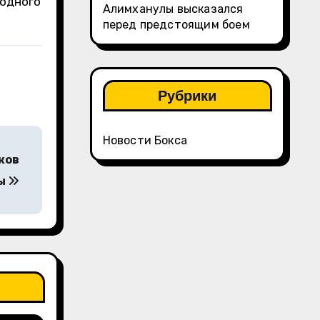
 одного
Алимханулы высказался
перед предстоящим боем
Рубрики
Новости Бокса
ков
ты