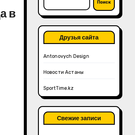
Поиск
а в
Друзья сайта
Antonovych Design
Новости Астаны
SportTime.kz
Свежие записи