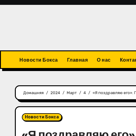
Перейти
к
содержимому
Новости Бокса
Главная
О нас
Конта
Домашняя
2024
Март
4
«Я поздравляю его».
Новости Бокса
«Я поздравляю его»