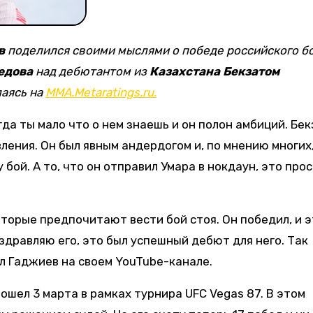
в
поделился своими мыслями о победе российского б
едова
над дебютантом из
Казахстана
Бекзатом
лаясь на
MMA.Metaratings.ru.
гда ты мало что о нем знаешь и он полон амбиций. Бек
вления. Он был явным андердогом и, по мнению многих,
бой. А то, что он отправил Умара в нокдаун, это прос
торые предпочитают вести бой стоя. Он победил, и э
оздравляю его, это был успешный дебют для него. Так
л Гаджиев на своем YouTube-канале.
шел 3 марта в рамках турнира UFC Vegas 87. В этом